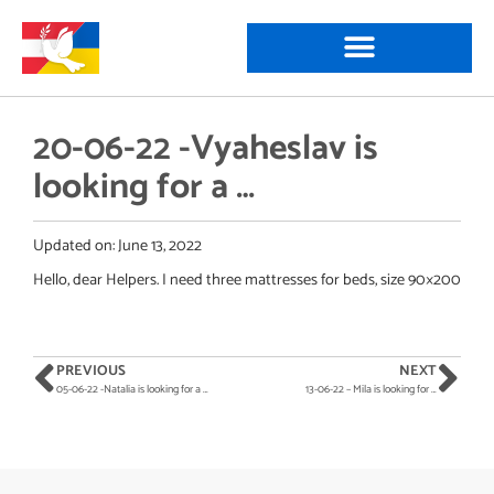
20-06-22 -Vyaheslav is
looking for a …
Updated on:
June 13, 2022
Hello, dear Helpers. I need three mattresses for beds, size 90×200
PREVIOUS
NEXT
05-06-22 -Natalia is looking for a …
13-06-22 – Mila is looking for …