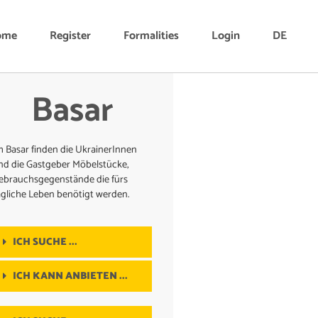
ome
Register
Formalities
Login
DE
Basar
m Basar finden die UkrainerInnen
nd die Gastgeber Möbelstücke,
ebrauchsgegenstände die fürs
ägliche Leben benötigt werden.
ICH SUCHE ...
ICH KANN ANBIETEN ...