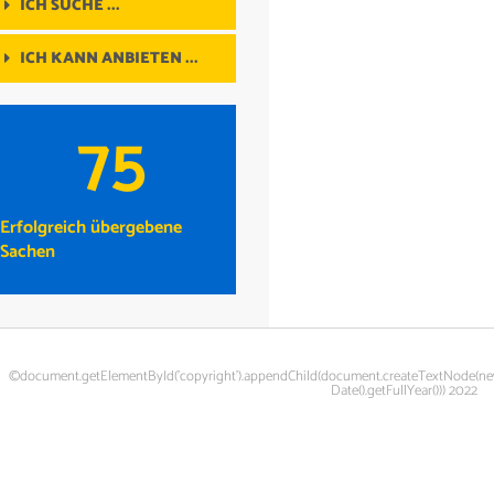
ICH SUCHE ...
ICH KANN ANBIETEN ...
75
Erfolgreich übergebene
Sachen
©document.getElementById('copyright').appendChild(document.createTextNode(n
Date().getFullYear())) 2022