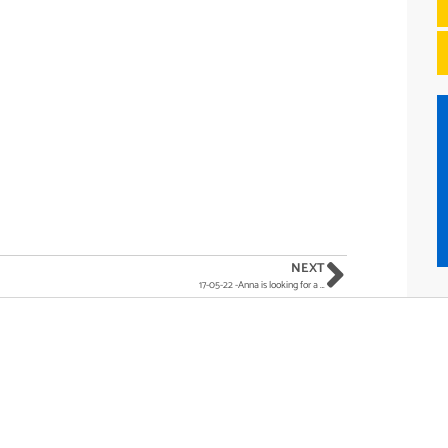
NEXT
17-05-22 -Anna is looking for a …