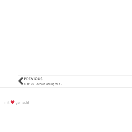
PREVIOUS
16-05-22 -Olena is looking for a …
mit
gemacht