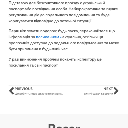
Підставою для безкоштовного проїзду є український
паспорт або посвідчення особи. Небюрократичне та гнучке
регулювання діє до подальшого повідомлення та буде
коригуватися відповідно до поточної ситуації.
Перш ніж почати подорож, будь ласка, переконайтеся, що
інформація за
посиланням »
актуальна, оскільки ця
пропозиція доступна до подальшого повідомлення та може
бути припинена в будь-який час:
У разі виникнення проблем покажіть інспектору це
посилання та свій паспорт.
PREVIOUS
NEXT
Що робити, якщо ви хочете влаштуватися на роботу?
дитячі садки та школи