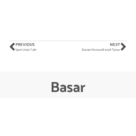
PREVIOUS
NEXT
Sport Union Tulln
Баскетбольний клуб Тульн
Basar
Im Basar finden die UkrainerInnen und die Gastgeber
Möbelstücke, Gebrauchsgegenstände die fürs tägliche Leben
benötigt werden.