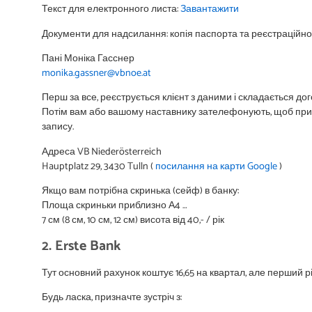
Текст для електронного листа:
Завантажити
Документи для надсилання: копія паспорта та реєстраційн
Пані Моніка Гасснер
monika.gassner@vbnoe.at
Перш за все, реєструється клієнт з даними і складається дог
Потім вам або вашому наставнику зателефонують, щоб приз
запису.
Адреса VB Niederösterreich
Hauptplatz 29, 3430 Tulln (
посилання на карти Google
)
Якщо вам потрібна скринька (сейф) в банку:
Площа скриньки приблизно А4 …
7 см (8 см, 10 см, 12 см) висота від 40,- / рік
2. Erste Bank
Тут основний рахунок коштує 16,65 на квартал, але перший р
Будь ласка, призначте зустріч з: