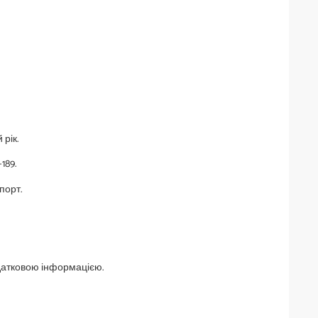
рік.
189.
порт.
одатковою інформацією.