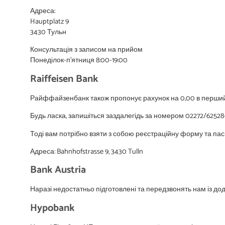
Адреса:
Hauptplatz 9
3430 Тульн
Консультація з записом на прийом
Понеділок-п’ятниця 8:00-19:00
Raiffeisen Bank
Райффайзенбанк також пропонує рахунок на 0,00 в перший 
Будь ласка, запишіться заздалегідь за номером 02272/62528-
Тоді вам потрібно взяти з собою реєстраційну форму та пас
Адреса: Bahnhofstrasse 9, 3430 Tulln
Bank Austria
Наразі недостатньо підготовлені та передзвонять нам із д
Hypobank