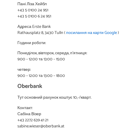
Пані Ліза Хейбл
+43 5 0100 24 951
+43 5 0100 6 24 951
Адреса Erste Bank
Rathausplatz 8, 3430 Tulln (
посилання на карти Google
)
Години роботи:
Понеділок, вівторок, середа, п’ятниця:
9:00 – 12:00 та 13:00 – 15:00
четвер:
9:00 – 12:00 та 13:00 – 18:00
Oberbank
Тут основний рахунок коштує 10,-/кварт.
Контакт:
Сабіна Візер
+43 2272 639 41 21
sabine.wieser@oberbank.at