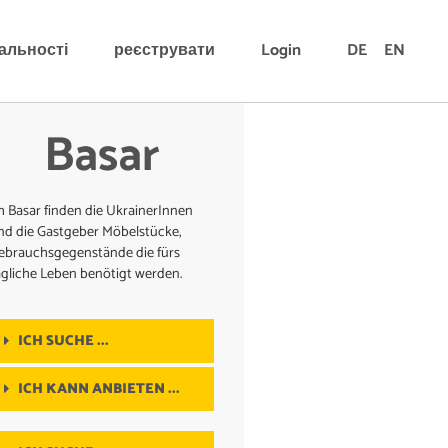
альності
реєструвати
Login
DE
EN
Basar
m Basar finden die UkrainerInnen
nd die Gastgeber Möbelstücke,
ebrauchsgegenstände die fürs
ägliche Leben benötigt werden.
ICH SUCHE ...
ICH KANN ANBIETEN ...