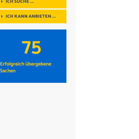
ICH SUCHE ...
ICH KANN ANBIETEN ...
75
Erfolgreich übergebene
Sachen