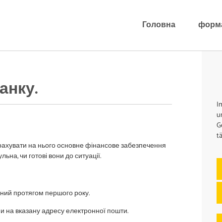
Головна
форм
анку.
I
u
G
t
ерахувати на нього основне фінансове забезпечення
ьна, чи готові вони до ситуації.
вний протягом першого року.
ми на вказану адресу електронної пошти.