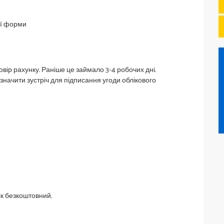
ої форми
овір рахунку. Раніше це займало 3-4 робочих дні.
начити зустріч для підписання угоди облікового
ік безкоштовний.