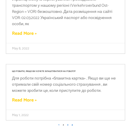
транспортом у нашому регіоні (Verkehrsverbund Ost-
Region = VOR) безкоштовно. Дата розміщення на сайті
VOR: 02.03.2022 Український паспорт або посвідчення
особи, як
Read More »
May 8, 2022
ЩО РОБИТИ, ЯКЩО ВИ ХОЧЕТЕ ВЛАШТУВАТИСЯ НА РОБОТУ?
Для роботи потрібна «блакитна картка» . Якщо ви ще не
отримали свій номер соціального страхування , ви
можете зробити це, коли приступите до роботи.
Read More »
May 1, 2022
1
2
3
4