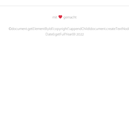
mit
gemacht
©document.getElementById('copyright').appendChild(document.createTextNod
Date().getFullYear())) 2022