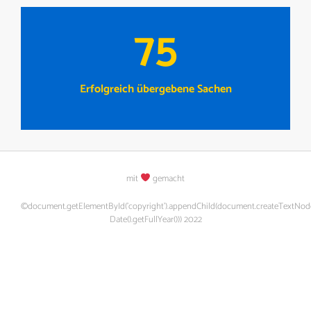
75
Erfolgreich übergebene Sachen
mit
gemacht
©document.getElementById('copyright').appendChild(document.createTextNod
Date().getFullYear())) 2022