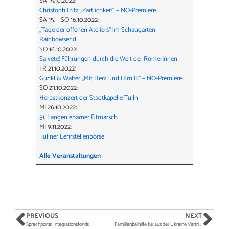
SA 15.10.2022:
Christoph Fritz „Zärtlichkeit“ – NÖ-Premiere
SA 15. – SO 16.10.2022:
„Tage der offenen Ateliers“ im Schaugarten
Rainbowsend
SO 16.10.2022:
Salvete! Führungen durch die Welt der RömerInnen
FR 21.10.2022:
Gunkl & Walter „Mit Herz und Hirn III“ – NÖ-Premiere
SO 23.10.2022:
Herbstkonzert der Stadtkapelle Tulln
MI 26.10.2022:
51. Langenlebarner Fitmarsch
MI 9.11.2022:
Tullner Lehrstellenbörse
Alle Veranstaltungen
PREVIOUS
NEXT
Sprachportal Integrationsfonds
Familienbeihilfe für aus der Ukraine Vertriebene