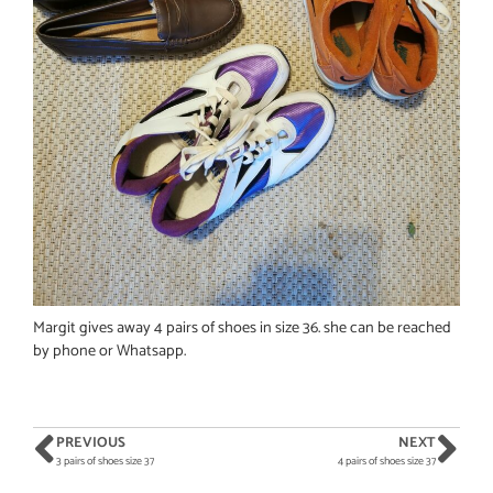
Margit gives away 4 pairs of shoes in size 36. she can be reached
by phone or Whatsapp.
PREVIOUS
NEXT
3 pairs of shoes size 37
4 pairs of shoes size 37