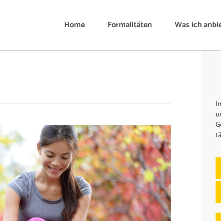
Home
Formalitäten
Was ich anbi
I
u
G
t