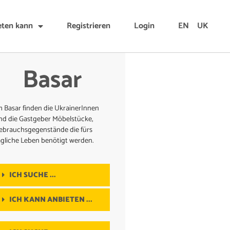
eten kann
Registrieren
Login
EN
UK
Basar
m Basar finden die UkrainerInnen
nd die Gastgeber Möbelstücke,
ebrauchsgegenstände die fürs
ägliche Leben benötigt werden.
ICH SUCHE ...
ICH KANN ANBIETEN ...