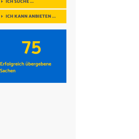
ICH SUCHE ...
ICH KANN ANBIETEN ...
75
Erfolgreich übergebene
Sachen