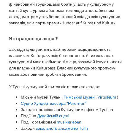
фінансовими труднощами брати участь у культурному
житті. З культурним абонементом люди з нестабільним
доходом отримують безкоштовний вхід до всіх культурних
закладів, які є партнерами «Hunger auf Kunst und Kultur».
Як працює ця акція ?
Заклади культури, які є партнерами акції, дозволяють
власникам Kulturpass вхід безкоштовно. У тих закладах
культури, які мають обмежені місця, зазвичай існують квоти
для власників Kulturpass. Власник культурного пропуску
може або повинен зробити бронювання.
У Тульні культурний квиток діє в таких закладах:
Міський музей Тульн (
Римський музей
і
Virtulleum
)
Судно Хундертвассера “Регентаг”
Заходи, організовані Культурним офісом Тульна
Події на
Дунайській сцені
Події, організовані
musik:erleben
Заходи
вокального ансамблю Tulln