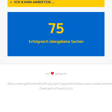
ICH KANN ANBIETEN ...
75
Erfolgreich übergebene Sachen
mit
gemacht
©document.getElementById('copyright').appendChild(document.createTextNod
Date().getFullYear())) 2022