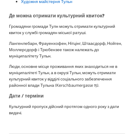
Художня майстерня Тульн
Де можна отримати культурний квиток?
Громадяни громади Тулн можуть отримати культурний
квиток у службі громадян міської ратуші.
Лангенлебарн, Фрауенхофен, Нітцінг, Штаасдорф, Нойген,
Моллерсдорф і Трюбензее також належать до
муніципалітету Тульн.
Люди, основне місце проживання яких знаходиться не в
муніципалітеті Тульн, а в окрузі Тульн, можуть отримати
культурний квиток у відділі соціального забезпечення
районної влади Тульна (Kerschbaumergasse 15).
Дати / терміни
Культурний пропуск дійсний протягом одного року з дати
видачі.